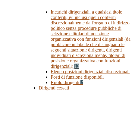
Incarichi dirigenziali, a qualsiasi titolo
conferiti, ivi inclusi quelli conferiti
discrezionalmente dall'organo di indirizzo
politico senza procedure pubbliche di
selezione e titolari di posizione
organizzativa con funzioni dirigenziali (da
pubblicare in tabelle che distinguano le
seguenti situazioni: dirigenti, dirigenti
individuati discrezionalmente, titolari di
posizione organizzativa con funzioni
dirigenziali)
13
Elenco posizioni dirigenziali discrezionali
Posti di funzione disponibili
Ruolo dirigenti
2
Dirigenti cessati