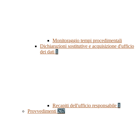
Monitoraggio tempi procedimentali
Dichiarazioni sostitutive e acquisizione d'ufficio
dei dati
1
Recapiti dell'ufficio responsabile
1
Provvedimenti
267