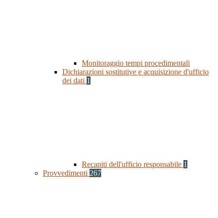
Monitoraggio tempi procedimentali
Dichiarazioni sostitutive e acquisizione d'ufficio
dei dati
1
Recapiti dell'ufficio responsabile
1
Provvedimenti
267