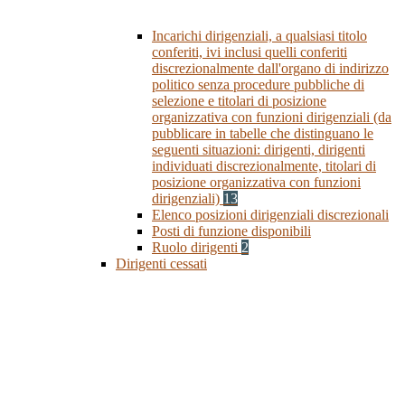
Incarichi dirigenziali, a qualsiasi titolo
conferiti, ivi inclusi quelli conferiti
discrezionalmente dall'organo di indirizzo
politico senza procedure pubbliche di
selezione e titolari di posizione
organizzativa con funzioni dirigenziali (da
pubblicare in tabelle che distinguano le
seguenti situazioni: dirigenti, dirigenti
individuati discrezionalmente, titolari di
posizione organizzativa con funzioni
dirigenziali)
13
Elenco posizioni dirigenziali discrezionali
Posti di funzione disponibili
Ruolo dirigenti
2
Dirigenti cessati