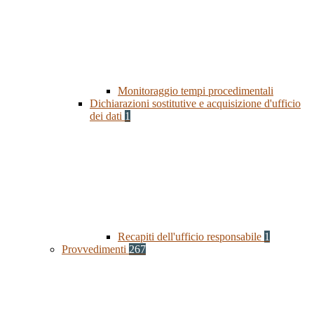
Monitoraggio tempi procedimentali
Dichiarazioni sostitutive e acquisizione d'ufficio
dei dati
1
Recapiti dell'ufficio responsabile
1
Provvedimenti
267