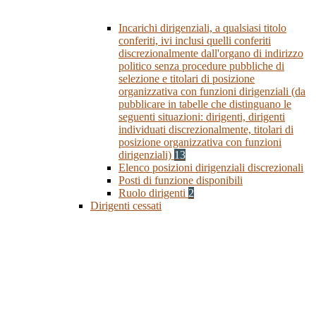
Incarichi dirigenziali, a qualsiasi titolo
conferiti, ivi inclusi quelli conferiti
discrezionalmente dall'organo di indirizzo
politico senza procedure pubbliche di
selezione e titolari di posizione
organizzativa con funzioni dirigenziali (da
pubblicare in tabelle che distinguano le
seguenti situazioni: dirigenti, dirigenti
individuati discrezionalmente, titolari di
posizione organizzativa con funzioni
dirigenziali)
13
Elenco posizioni dirigenziali discrezionali
Posti di funzione disponibili
Ruolo dirigenti
2
Dirigenti cessati