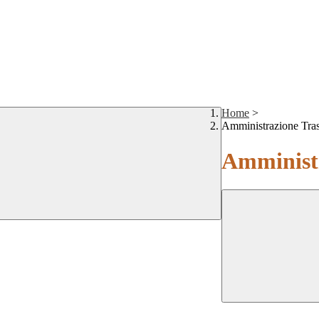
Home
>
Amministrazione Tra
Amministr