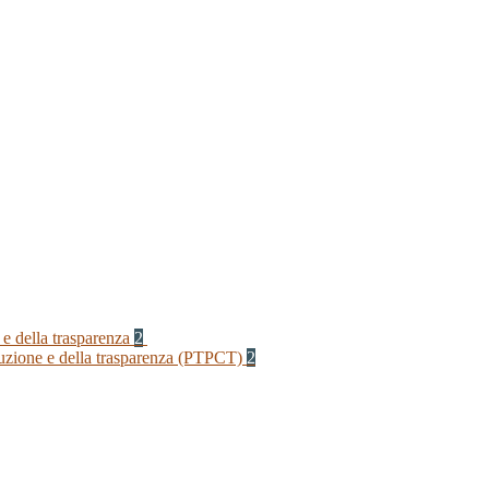
 e della trasparenza
2
rruzione e della trasparenza (PTPCT)
2