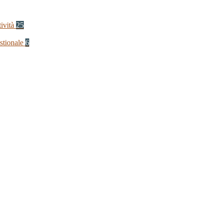
tività
25
stionale
6