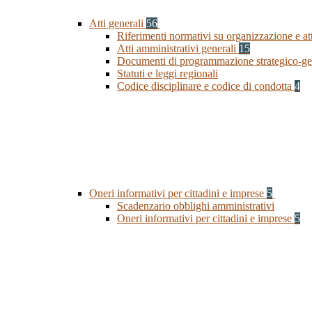
Atti generali
56
Riferimenti normativi su organizzazione e at
Atti amministrativi generali
15
Documenti di programmazione strategico-ge
Statuti e leggi regionali
Codice disciplinare e codice di condotta
4
Oneri informativi per cittadini e imprese
5
Scadenzario obblighi amministrativi
Oneri informativi per cittadini e imprese
5