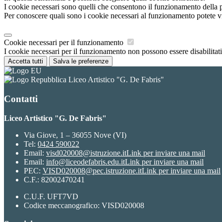
I cookie necessari sono quelli che consentono il funzionamento della pi
Per conoscere quali sono i cookie necessari al funzionamento potete v
Cookie necessari per il funzionamento
I cookie necessari per il funzionamento non possono essere disabilitati.
Accetta tutti
Salva le preferenze
Liceo Artistico "G. De Fabris"
Contatti
Liceo Artistico "G. De Fabris"
Via Giove, 1 – 36055 Nove (VI)
Tel:
0424 590022
Email:
visd020008@istruzione.it
Link per inviare una mail
Email:
info@liceodefabris.edu.it
Link per inviare una mail
PEC:
VISD020008@pec.istruzione.it
Link per inviare una mail
C.F.: 82002470241
C.U.F. UFT7VD
Codice meccanografico: VISD020008