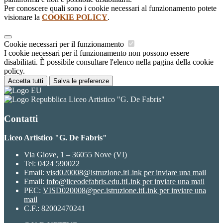
Per conoscere quali sono i cookie necessari al funzionamento potete
visionare la
COOKIE POLICY
.
Cookie necessari per il funzionamento
I cookie necessari per il funzionamento non possono essere
disabilitati. È possibile consultare l'elenco nella pagina della cookie
policy.
Accetta tutti
Salva le preferenze
Liceo Artistico "G. De Fabris"
Contatti
Liceo Artistico "G. De Fabris"
Via Giove, 1 – 36055 Nove (VI)
Tel:
0424 590022
Email:
visd020008@istruzione.it
Link per inviare una mail
Email:
info@liceodefabris.edu.it
Link per inviare una mail
PEC:
VISD020008@pec.istruzione.it
Link per inviare una
mail
C.F.: 82002470241