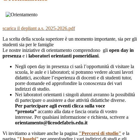
scarica il depliant a.s. 2025-2026.pdf
La scelta della scuola superiore è un momento importante, sia per gli
studenti sia per le famiglie
Le nostre iniziative di orientamento comprendono
gli
open day in
presenza
e
i
laboratori orientanti pomeridiani
.
Negli open day in presenza ci sarà l’opportunità di visitare la
scuola, le aule e i laboratori; si potranno vedere alcuni lavori
didattici, ascoltare l’esperienza di docenti e di studenti tutor,
porre domande ed approfondire la conoscenza dei vari
indirizzi di studio.
Nei laboratori orientanti i singoli alunni avranno la possibilità
di partecipare o assistere a due attività didattiche diverse.
Per partecipare agli eventi clicca sulla voce
“prenota”
accanto alla data e fascia oraria di vostro
interesse.
Per qualsiasi informazione e richiesta, scrivere a
orientamento@liceodefabris.edu.it
Vi invitiamo a visitare anche la pagina
"Percorsi di studio"
e la
pagina
"I luoghi"
per
approfondire i vari indirizzi di studi e gli