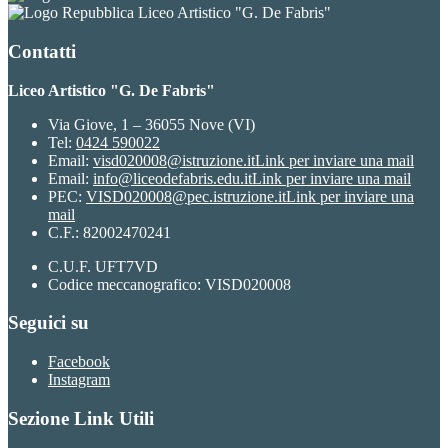
Liceo Artistico "G. De Fabris"
Contatti
Liceo Artistico "G. De Fabris"
Via Giove, 1 – 36055 Nove (VI)
Tel:
0424 590022
Email:
visd020008@istruzione.it
Link per inviare una mail
Email:
info@liceodefabris.edu.it
Link per inviare una mail
PEC:
VISD020008@pec.istruzione.it
Link per inviare una
mail
C.F.: 82002470241
C.U.F. UFT7VD
Codice meccanografico: VISD020008
Seguici su
Facebook
Instagram
Sezione Link Utili