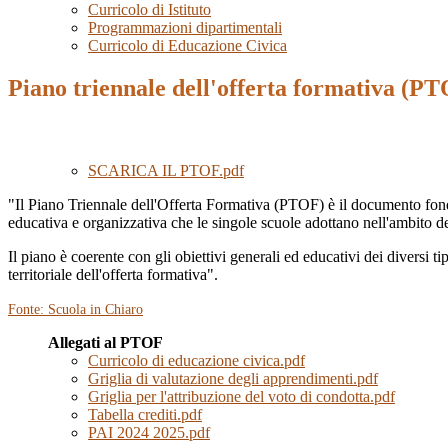
Curricolo di Istituto
Programmazioni dipartimentali
Curricolo di Educazione Civica
Piano triennale dell'offerta formativa (P
SCARICA IL
PTOF.pdf
"Il Piano Triennale dell'Offerta Formativa (PTOF) è il documento fondame
educativa e organizzativa che le singole scuole adottano nell'ambito d
Il piano è coerente con gli obiettivi generali ed educativi dei diversi t
territoriale dell'offerta formativa".
Fonte: Scuola in Chiaro
Allegati al PTOF
Curricolo di educazione civica.pdf
Griglia di valutazione degli apprendimenti.pdf
Griglia per l'attribuzione del voto di condotta.pdf
Tabella crediti.pdf
PAI 2024 2025.pdf