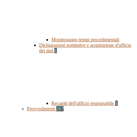
Monitoraggio tempi procedimentali
Dichiarazioni sostitutive e acquisizione d'ufficio
dei dati
1
Recapiti dell'ufficio responsabile
1
Provvedimenti
267