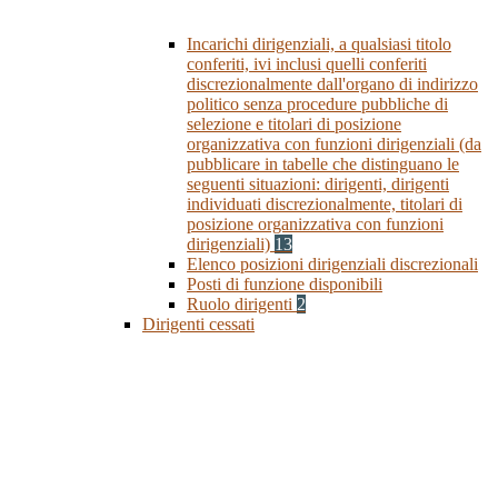
Incarichi dirigenziali, a qualsiasi titolo
conferiti, ivi inclusi quelli conferiti
discrezionalmente dall'organo di indirizzo
politico senza procedure pubbliche di
selezione e titolari di posizione
organizzativa con funzioni dirigenziali (da
pubblicare in tabelle che distinguano le
seguenti situazioni: dirigenti, dirigenti
individuati discrezionalmente, titolari di
posizione organizzativa con funzioni
dirigenziali)
13
Elenco posizioni dirigenziali discrezionali
Posti di funzione disponibili
Ruolo dirigenti
2
Dirigenti cessati