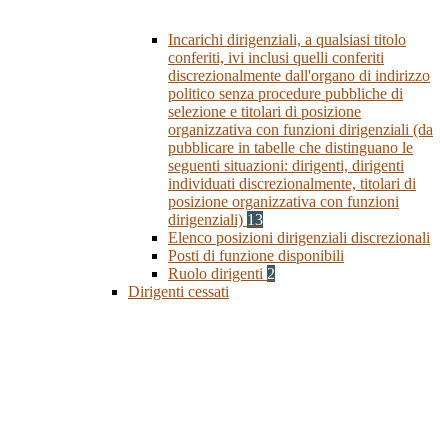
Incarichi dirigenziali, a qualsiasi titolo
conferiti, ivi inclusi quelli conferiti
discrezionalmente dall'organo di indirizzo
politico senza procedure pubbliche di
selezione e titolari di posizione
organizzativa con funzioni dirigenziali (da
pubblicare in tabelle che distinguano le
seguenti situazioni: dirigenti, dirigenti
individuati discrezionalmente, titolari di
posizione organizzativa con funzioni
dirigenziali)
13
Elenco posizioni dirigenziali discrezionali
Posti di funzione disponibili
Ruolo dirigenti
2
Dirigenti cessati