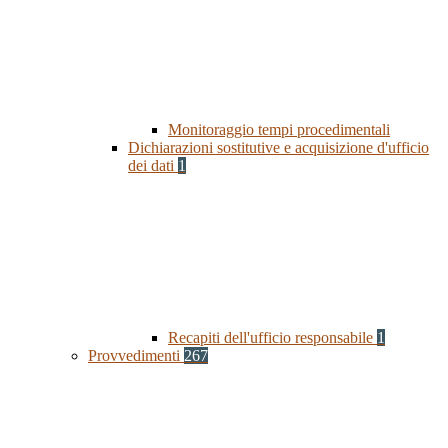
Monitoraggio tempi procedimentali
Dichiarazioni sostitutive e acquisizione d'ufficio
dei dati
1
Recapiti dell'ufficio responsabile
1
Provvedimenti
267