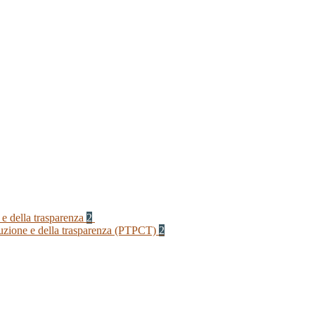
 e della trasparenza
2
rruzione e della trasparenza (PTPCT)
2