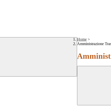
Home
>
Amministrazione Tra
Amministr