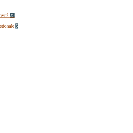
tività
25
stionale
6