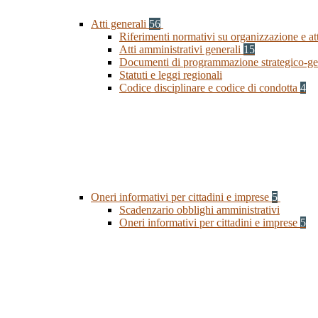
Atti generali
56
Riferimenti normativi su organizzazione e at
Atti amministrativi generali
15
Documenti di programmazione strategico-ge
Statuti e leggi regionali
Codice disciplinare e codice di condotta
4
Oneri informativi per cittadini e imprese
5
Scadenzario obblighi amministrativi
Oneri informativi per cittadini e imprese
5