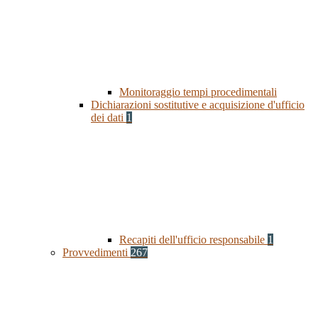
Monitoraggio tempi procedimentali
Dichiarazioni sostitutive e acquisizione d'ufficio
dei dati
1
Recapiti dell'ufficio responsabile
1
Provvedimenti
267