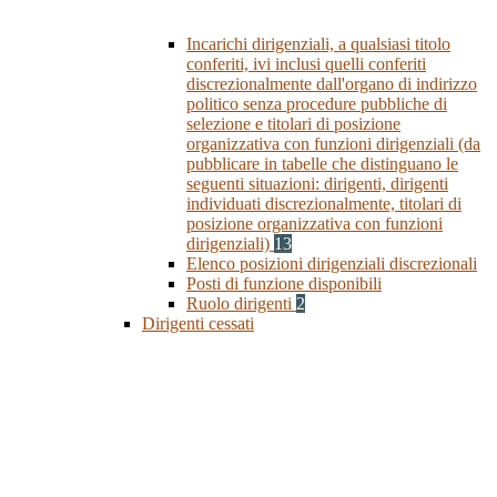
Incarichi dirigenziali, a qualsiasi titolo
conferiti, ivi inclusi quelli conferiti
discrezionalmente dall'organo di indirizzo
politico senza procedure pubbliche di
selezione e titolari di posizione
organizzativa con funzioni dirigenziali (da
pubblicare in tabelle che distinguano le
seguenti situazioni: dirigenti, dirigenti
individuati discrezionalmente, titolari di
posizione organizzativa con funzioni
dirigenziali)
13
Elenco posizioni dirigenziali discrezionali
Posti di funzione disponibili
Ruolo dirigenti
2
Dirigenti cessati