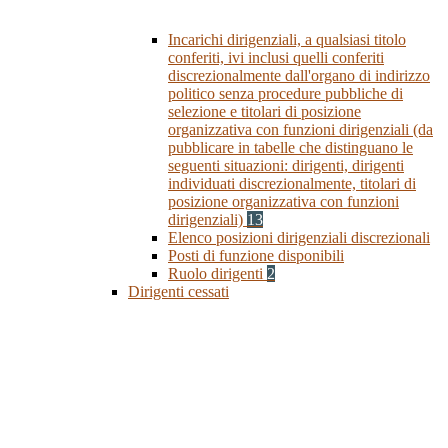
Incarichi dirigenziali, a qualsiasi titolo
conferiti, ivi inclusi quelli conferiti
discrezionalmente dall'organo di indirizzo
politico senza procedure pubbliche di
selezione e titolari di posizione
organizzativa con funzioni dirigenziali (da
pubblicare in tabelle che distinguano le
seguenti situazioni: dirigenti, dirigenti
individuati discrezionalmente, titolari di
posizione organizzativa con funzioni
dirigenziali)
13
Elenco posizioni dirigenziali discrezionali
Posti di funzione disponibili
Ruolo dirigenti
2
Dirigenti cessati