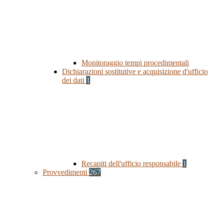
Monitoraggio tempi procedimentali
Dichiarazioni sostitutive e acquisizione d'ufficio
dei dati
1
Recapiti dell'ufficio responsabile
1
Provvedimenti
267