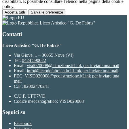
disabilitati. È possibile consultare l'elenco nella pagina della cookie
policy.
Accetta tutti
Salva le preferenze
Liceo Artistico "G. De Fabris"
Contatti
Liceo Artistico "G. De Fabris"
Via Giove, 1 – 36055 Nove (VI)
Tel:
0424 590022
Email:
visd020008@istruzione.it
Link per inviare una mail
Email:
info@liceodefabris.edu.it
Link per inviare una mail
PEC:
VISD020008@pec.istruzione.it
Link per inviare una
mail
C.F.: 82002470241
C.U.F. UFT7VD
Codice meccanografico: VISD020008
Seguici su
Facebook
Instagram