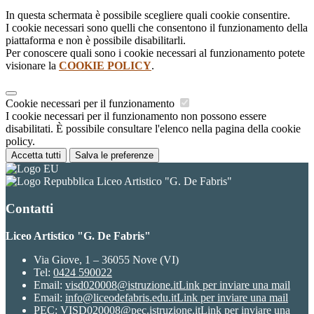
In questa schermata è possibile scegliere quali cookie consentire.
I cookie necessari sono quelli che consentono il funzionamento della
piattaforma e non è possibile disabilitarli.
Per conoscere quali sono i cookie necessari al funzionamento potete
visionare la
COOKIE POLICY
.
Cookie necessari per il funzionamento
I cookie necessari per il funzionamento non possono essere
disabilitati. È possibile consultare l'elenco nella pagina della cookie
policy.
Accetta tutti
Salva le preferenze
Liceo Artistico "G. De Fabris"
Contatti
Liceo Artistico "G. De Fabris"
Via Giove, 1 – 36055 Nove (VI)
Tel:
0424 590022
Email:
visd020008@istruzione.it
Link per inviare una mail
Email:
info@liceodefabris.edu.it
Link per inviare una mail
PEC:
VISD020008@pec.istruzione.it
Link per inviare una