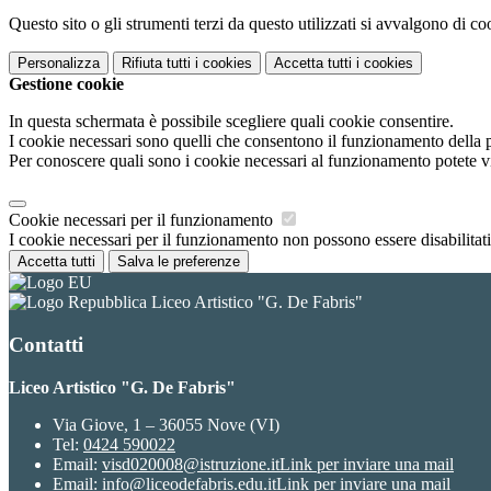
Questo sito o gli strumenti terzi da questo utilizzati si avvalgono di coo
Personalizza
Rifiuta tutti
i cookies
Accetta tutti
i cookies
Gestione cookie
In questa schermata è possibile scegliere quali cookie consentire.
I cookie necessari sono quelli che consentono il funzionamento della pi
Per conoscere quali sono i cookie necessari al funzionamento potete v
Cookie necessari per il funzionamento
I cookie necessari per il funzionamento non possono essere disabilitati.
Accetta tutti
Salva le preferenze
Liceo Artistico "G. De Fabris"
Contatti
Liceo Artistico "G. De Fabris"
Via Giove, 1 – 36055 Nove (VI)
Tel:
0424 590022
Email:
visd020008@istruzione.it
Link per inviare una mail
Email:
info@liceodefabris.edu.it
Link per inviare una mail