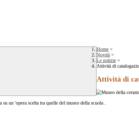
Home
>
Novità
>
Le notizie
>
Attività di catalogaz
Attività di c
 su un 'opera scelta tra quelle del museo della scuola .