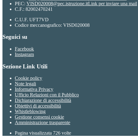
PEC:
VISD020008@pec.istruzione.it
Link per inviare una mail
C.F.: 82002470241
C.U.F. UFT7VD
Codice meccanografico: VISD020008
Seguici su
Facebook
Instagram
Sezione Link Utili
Cookie policy
Note legali
Informativa Privacy
Ufficio Relazioni con il Pubblico
Dichiarazione di accessibilità
Obiettivi di accessibilità
Whistleblowing
Gestione consensi cookie
Amministrazione trasparente
Pagina visualizzata
726
volte