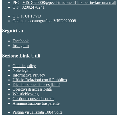
PEC:
VISD020008@pec.istruzione.it
Link per inviare una mail
C.F.: 82002470241
C.U.F. UFT7VD
Codice meccanografico: VISD020008
Seguici su
Facebook
Instagram
Sezione Link Utili
Cookie policy
Note legali
Informativa Privacy
Ufficio Relazioni con il Pubblico
Dichiarazione di accessibilità
Obiettivi di accessibilità
Whistleblowing
Gestione consensi cookie
Amministrazione trasparente
Pagina visualizzata
1084
volte