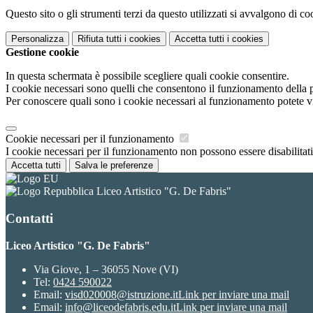
Questo sito o gli strumenti terzi da questo utilizzati si avvalgono di coo
Personalizza
Rifiuta tutti
i cookies
Accetta tutti
i cookies
Gestione cookie
In questa schermata è possibile scegliere quali cookie consentire.
I cookie necessari sono quelli che consentono il funzionamento della pi
Per conoscere quali sono i cookie necessari al funzionamento potete v
Cookie necessari per il funzionamento
I cookie necessari per il funzionamento non possono essere disabilitati.
Accetta tutti
Salva le preferenze
Liceo Artistico "G. De Fabris"
Contatti
Liceo Artistico "G. De Fabris"
Via Giove, 1 – 36055 Nove (VI)
Tel:
0424 590022
Email:
visd020008@istruzione.it
Link per inviare una mail
Email:
info@liceodefabris.edu.it
Link per inviare una mail