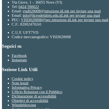
Via Giove, 1 – 36055 Nove (VI)
Tel:
0424 590022
Email:
visd020008@istruzione.it
Link per inviare una mail
Email:
info@liceodefabris.edu.it
Link per inviare una mail
PEC:
VISD020008@pec.istruzione.it
Link per inviare una mail
C.F.: 82002470241
C.U.F. UFT7VD
Codice meccanografico: VISD020008
Seguici su
Facebook
Instagram
Sezione Link Utili
Cookie policy
Note legali
Informativa Privacy
Ufficio Relazioni con il Pubblico
Dichiarazione di accessibilità
Obiettivi di accessibilità
Whistleblowing