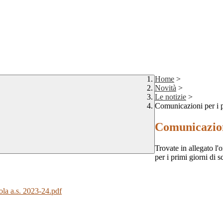
Home
>
Novità
>
Le notizie
>
Comunicazioni per i p
Comunicazioni
Trovate in allegato l'o
per i primi giorni di s
uola a.s. 2023-24.pdf