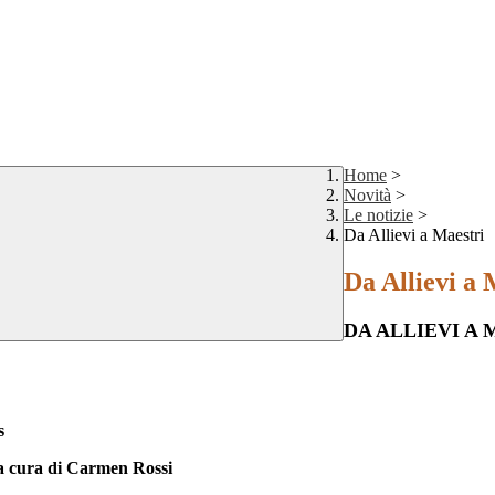
Home
>
Novità
>
Le notizie
>
Da Allievi a Maestri
Da Allievi a 
DA ALLIEVI A 
s
 a cura di Carmen Rossi