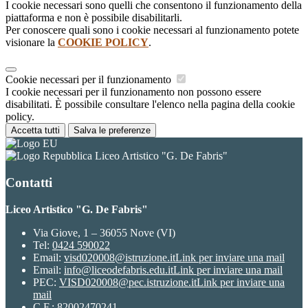
I cookie necessari sono quelli che consentono il funzionamento della
piattaforma e non è possibile disabilitarli.
Per conoscere quali sono i cookie necessari al funzionamento potete
visionare la
COOKIE POLICY
.
Cookie necessari per il funzionamento
I cookie necessari per il funzionamento non possono essere
disabilitati. È possibile consultare l'elenco nella pagina della cookie
policy.
Accetta tutti
Salva le preferenze
Liceo Artistico "G. De Fabris"
Contatti
Liceo Artistico "G. De Fabris"
Via Giove, 1 – 36055 Nove (VI)
Tel:
0424 590022
Email:
visd020008@istruzione.it
Link per inviare una mail
Email:
info@liceodefabris.edu.it
Link per inviare una mail
PEC:
VISD020008@pec.istruzione.it
Link per inviare una
mail
C.F.: 82002470241