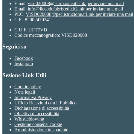
Email:
visd020008@istruzione.it
Link per inviare una mail
Email:
info@liceodefabris.edu.it
Link per inviare una mail
PEC:
VISD020008@pec.istruzione.it
Link per inviare una mail
C.F.: 82002470241
C.U.F. UFT7VD
Codice meccanografico: VISD020008
Seguici su
Facebook
Instagram
Sezione Link Utili
Cookie policy
Note legali
Informativa Privacy
Ufficio Relazioni con il Pubblico
Dichiarazione di accessibilità
Obiettivi di accessibilità
Whistleblowing
Gestione consensi cookie
Amministrazione trasparente