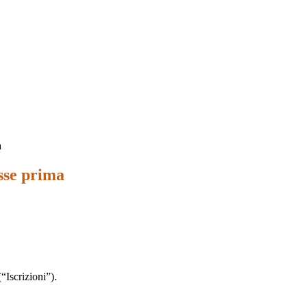
a
asse prima
“Iscrizioni”).