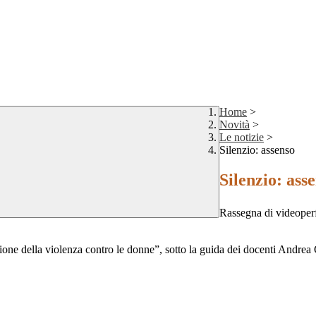
Home
>
Novità
>
Le notizie
>
Silenzio: assenso
Silenzio: ass
Rassegna di videoperf
ne della violenza contro le donne”, sotto la guida dei docenti Andrea Gro