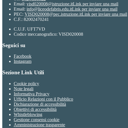
Email:
visd020008@istruzione.it
Link per inviare una mail
Email:
info@liceodefabris.edu.it
Link per inviare una mail
PEC:
VISD020008@pec.istruzione.it
Link per inviare una mail
C.F.: 82002470241
C.U.F. UFT7VD
Codice meccanografico: VISD020008
Seguici su
Facebook
Instagram
Sezione Link Utili
Cookie policy
Note legali
Informativa Privacy
Ufficio Relazioni con il Pubblico
Dichiarazione di accessibilità
Obiettivi di accessibilità
Whistleblowing
Gestione consensi cookie
Amministrazione trasparente