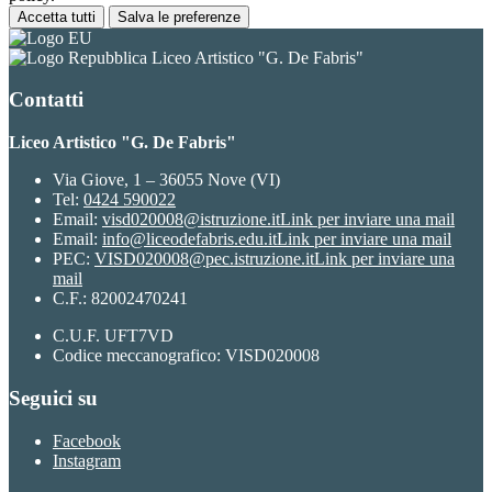
Accetta tutti
Salva le preferenze
Liceo Artistico "G. De Fabris"
Contatti
Liceo Artistico "G. De Fabris"
Via Giove, 1 – 36055 Nove (VI)
Tel:
0424 590022
Email:
visd020008@istruzione.it
Link per inviare una mail
Email:
info@liceodefabris.edu.it
Link per inviare una mail
PEC:
VISD020008@pec.istruzione.it
Link per inviare una
mail
C.F.: 82002470241
C.U.F. UFT7VD
Codice meccanografico: VISD020008
Seguici su
Facebook
Instagram