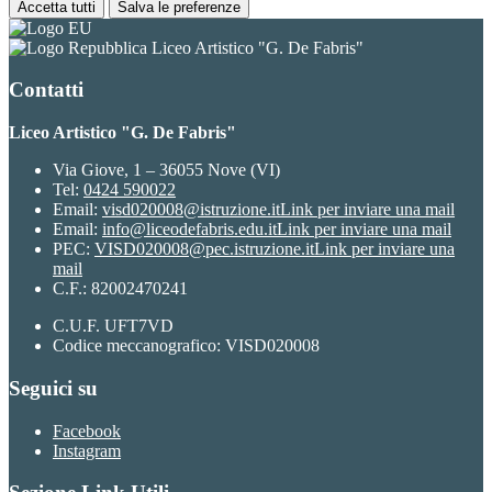
Accetta tutti
Salva le preferenze
Liceo Artistico "G. De Fabris"
Contatti
Liceo Artistico "G. De Fabris"
Via Giove, 1 – 36055 Nove (VI)
Tel:
0424 590022
Email:
visd020008@istruzione.it
Link per inviare una mail
Email:
info@liceodefabris.edu.it
Link per inviare una mail
PEC:
VISD020008@pec.istruzione.it
Link per inviare una
mail
C.F.: 82002470241
C.U.F. UFT7VD
Codice meccanografico: VISD020008
Seguici su
Facebook
Instagram