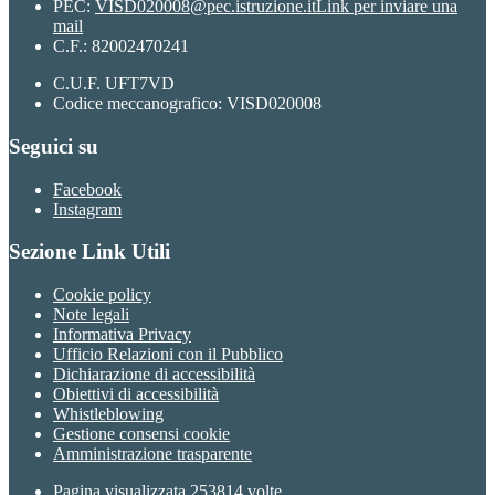
PEC:
VISD020008@pec.istruzione.it
Link per inviare una
mail
C.F.: 82002470241
C.U.F. UFT7VD
Codice meccanografico: VISD020008
Seguici su
Facebook
Instagram
Sezione Link Utili
Cookie policy
Note legali
Informativa Privacy
Ufficio Relazioni con il Pubblico
Dichiarazione di accessibilità
Obiettivi di accessibilità
Whistleblowing
Gestione consensi cookie
Amministrazione trasparente
Pagina visualizzata
253814
volte