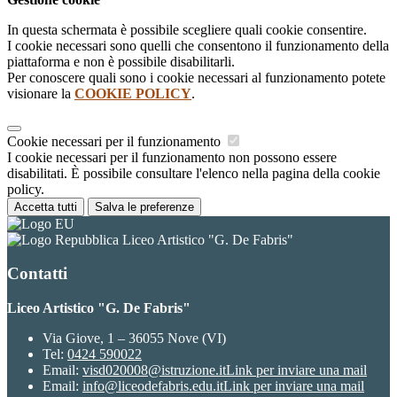
In questa schermata è possibile scegliere quali cookie consentire.
I cookie necessari sono quelli che consentono il funzionamento della
piattaforma e non è possibile disabilitarli.
Per conoscere quali sono i cookie necessari al funzionamento potete
visionare la
COOKIE POLICY
.
Cookie necessari per il funzionamento
I cookie necessari per il funzionamento non possono essere
disabilitati. È possibile consultare l'elenco nella pagina della cookie
policy.
Accetta tutti
Salva le preferenze
Liceo Artistico "G. De Fabris"
Contatti
Liceo Artistico "G. De Fabris"
Via Giove, 1 – 36055 Nove (VI)
Tel:
0424 590022
Email:
visd020008@istruzione.it
Link per inviare una mail
Email:
info@liceodefabris.edu.it
Link per inviare una mail