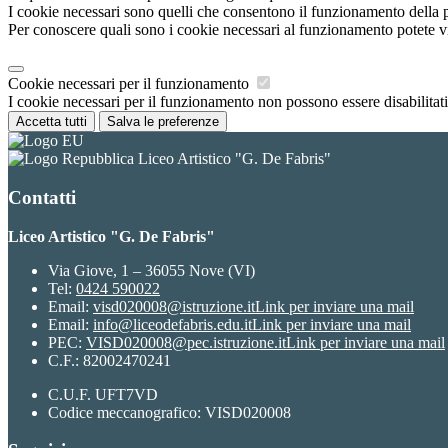
I cookie necessari sono quelli che consentono il funzionamento della pi
Per conoscere quali sono i cookie necessari al funzionamento potete v
Cookie necessari per il funzionamento
I cookie necessari per il funzionamento non possono essere disabilitati.
Accetta tutti
Salva le preferenze
Liceo Artistico "G. De Fabris"
Contatti
Liceo Artistico "G. De Fabris"
Via Giove, 1 – 36055 Nove (VI)
Tel:
0424 590022
Email:
visd020008@istruzione.it
Link per inviare una mail
Email:
info@liceodefabris.edu.it
Link per inviare una mail
PEC:
VISD020008@pec.istruzione.it
Link per inviare una mail
C.F.: 82002470241
C.U.F. UFT7VD
Codice meccanografico: VISD020008