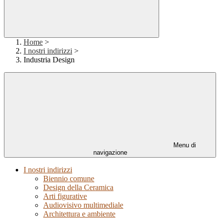
Home
>
I nostri indirizzi
>
Industria Design
Menu di
navigazione
I nostri indirizzi
Biennio comune
Design della Ceramica
Arti figurative
Audiovisivo multimediale
Architettura e ambiente