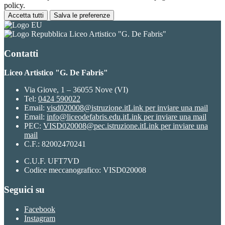
policy.
Accetta tutti
Salva le preferenze
Liceo Artistico "G. De Fabris"
Contatti
Liceo Artistico "G. De Fabris"
Via Giove, 1 – 36055 Nove (VI)
Tel:
0424 590022
Email:
visd020008@istruzione.it
Link per inviare una mail
Email:
info@liceodefabris.edu.it
Link per inviare una mail
PEC:
VISD020008@pec.istruzione.it
Link per inviare una
mail
C.F.: 82002470241
C.U.F. UFT7VD
Codice meccanografico: VISD020008
Seguici su
Facebook
Instagram