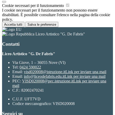
Cookie necessari per il funzionamento
I cookie necessari per il funzionamento non possono essere
disabilitati. È possibile consultare l'elenco nella pagina della cookie
policy.
Accetta tutti
Salva le preferenze
Liceo Artistico "G. De Fabris"
Contatti
Liceo Artistico "G. De Fabris"
Via Giove, 1 – 36055 Nove (VI)
Tel:
0424 590022
Email:
visd020008@istruzione.it
Link per inviare una mail
Email:
info@liceodefabris.edu.it
Link per inviare una mail
PEC:
VISD020008@pec.istruzione.it
Link per inviare una
mail
C.F.: 82002470241
C.U.F. UFT7VD
Codice meccanografico: VISD020008
Seguici su