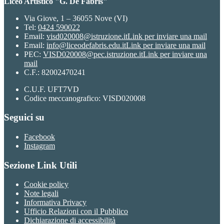
Liceo Artistico "G. De Fabris"
Via Giove, 1 – 36055 Nove (VI)
Tel:
0424 590022
Email:
visd020008@istruzione.it
Link per inviare una mail
Email:
info@liceodefabris.edu.it
Link per inviare una mail
PEC:
VISD020008@pec.istruzione.it
Link per inviare una
mail
C.F.: 82002470241
C.U.F. UFT7VD
Codice meccanografico: VISD020008
Seguici su
Facebook
Instagram
Sezione Link Utili
Cookie policy
Note legali
Informativa Privacy
Ufficio Relazioni con il Pubblico
Dichiarazione di accessibilità