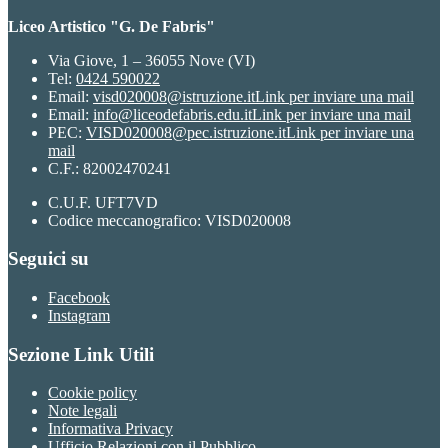
Liceo Artistico "G. De Fabris"
Via Giove, 1 – 36055 Nove (VI)
Tel:
0424 590022
Email:
visd020008@istruzione.it
Link per inviare una mail
Email:
info@liceodefabris.edu.it
Link per inviare una mail
PEC:
VISD020008@pec.istruzione.it
Link per inviare una
mail
C.F.: 82002470241
C.U.F. UFT7VD
Codice meccanografico: VISD020008
Seguici su
Facebook
Instagram
Sezione Link Utili
Cookie policy
Note legali
Informativa Privacy
Ufficio Relazioni con il Pubblico