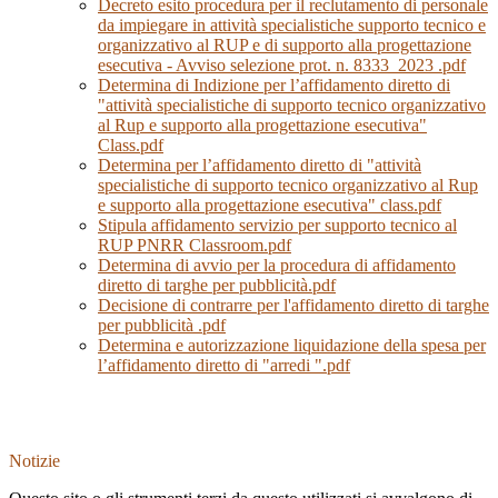
Decreto esito procedura per il reclutamento di personale
da impiegare in attività specialistiche supporto tecnico e
organizzativo al RUP e di supporto alla progettazione
esecutiva - Avviso selezione prot. n. 8333_2023 .pdf
Determina di Indizione per l’affidamento diretto di
"attività specialistiche di supporto tecnico organizzativo
al Rup e supporto alla progettazione esecutiva"
Class.pdf
Determina per l’affidamento diretto di "attività
specialistiche di supporto tecnico organizzativo al Rup
e supporto alla progettazione esecutiva" class.pdf
Stipula affidamento servizio per supporto tecnico al
RUP PNRR Classroom.pdf
Determina di avvio per la procedura di affidamento
diretto di targhe per pubblicità.pdf
Decisione di contrarre per l'affidamento diretto di targhe
per pubblicità .pdf
Determina e autorizzazione liquidazione della spesa per
l’affidamento diretto di "arredi ".pdf
Notizie