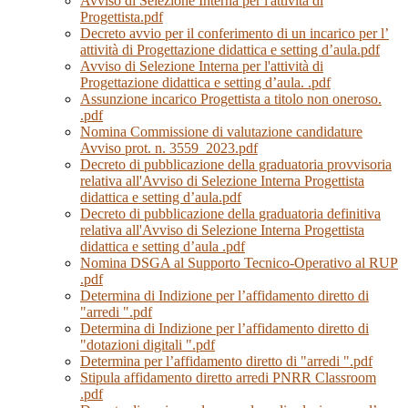
Avviso di Selezione Interna per l'attività di
Progettista.pdf
Decreto avvio per il conferimento di un incarico per l’
attività di Progettazione didattica e setting d’aula.pdf
Avviso di Selezione Interna per l'attività di
Progettazione didattica e setting d’aula. .pdf
Assunzione incarico Progettista a titolo non oneroso.
.pdf
Nomina Commissione di valutazione candidature
Avviso prot. n. 3559_2023.pdf
Decreto di pubblicazione della graduatoria provvisoria
relativa all'Avviso di Selezione Interna Progettista
didattica e setting d’aula.pdf
Decreto di pubblicazione della graduatoria definitiva
relativa all'Avviso di Selezione Interna Progettista
didattica e setting d’aula .pdf
Nomina DSGA al Supporto Tecnico-Operativo al RUP
.pdf
Determina di Indizione per l’affidamento diretto di
"arredi ".pdf
Determina di Indizione per l’affidamento diretto di
"dotazioni digitali ".pdf
Determina per l’affidamento diretto di "arredi ".pdf
Stipula affidamento diretto arredi PNRR Classroom
.pdf