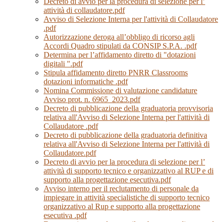
Decreto di avvio per la procedura di selezione per l’
attività di collaudatore.pdf
Avviso di Selezione Interna per l'attività di Collaudatore
.pdf
Autorizzazione deroga all’obbligo di ricorso agli
Accordi Quadro stipulati da CONSIP S.P.A. .pdf
Determina per l’affidamento diretto di "dotazioni
digitali ".pdf
Stipula affidamento diretto PNRR Classrooms
dotazioni informatiche .pdf
Nomina Commissione di valutazione candidature
Avviso prot. n. 6965_2023.pdf
Decreto di pubblicazione della graduatoria provvisoria
relativa all'Avviso di Selezione Interna per l'attività di
Collaudatore .pdf
Decreto di pubblicazione della graduatoria definitiva
relativa all'Avviso di Selezione Interna per l'attività di
Collaudatore.pdf
Decreto di avvio per la procedura di selezione per l’
attività di supporto tecnico e organizzativo al RUP e di
supporto alla progettazione esecutiva.pdf
Avviso interno per il reclutamento di personale da
impiegare in attività specialistiche di supporto tecnico
organizzativo al Rup e supporto alla progettazione
esecutiva .pdf