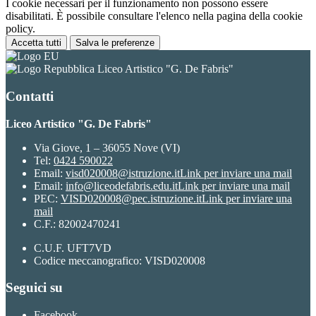
I cookie necessari per il funzionamento non possono essere
disabilitati. È possibile consultare l'elenco nella pagina della cookie
policy.
Accetta tutti
Salva le preferenze
Liceo Artistico "G. De Fabris"
Contatti
Liceo Artistico "G. De Fabris"
Via Giove, 1 – 36055 Nove (VI)
Tel:
0424 590022
Email:
visd020008@istruzione.it
Link per inviare una mail
Email:
info@liceodefabris.edu.it
Link per inviare una mail
PEC:
VISD020008@pec.istruzione.it
Link per inviare una
mail
C.F.: 82002470241
C.U.F. UFT7VD
Codice meccanografico: VISD020008
Seguici su
Facebook