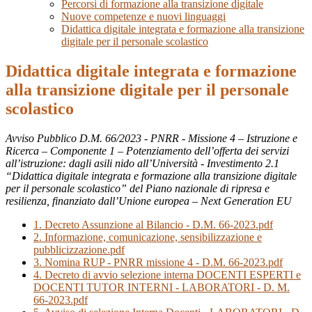
Percorsi di formazione alla transizione digitale
Nuove competenze e nuovi linguaggi
Didattica digitale integrata e formazione alla transizione
digitale per il personale scolastico
Didattica digitale integrata e formazione
alla transizione digitale per il personale
scolastico
Avviso Pubblico D.M. 66/2023 - PNRR - Missione 4 – Istruzione e
Ricerca – Componente 1 – Potenziamento dell’offerta dei servizi
all’istruzione: dagli asili nido all’Università - Investimento 2.1
“Didattica digitale integrata e formazione alla transizione digitale
per il personale scolastico” del Piano nazionale di ripresa e
resilienza, finanziato dall’Unione europea – Next Generation EU
1. Decreto Assunzione al Bilancio - D.M. 66-2023.pdf
2. Informazione, comunicazione, sensibilizzazione e
pubblicizzazione.pdf
3. Nomina RUP - PNRR missione 4 - D.M. 66-2023.pdf
4. Decreto di avvio selezione interna DOCENTI ESPERTI e
DOCENTI TUTOR INTERNI - LABORATORI - D. M.
66-2023.pdf