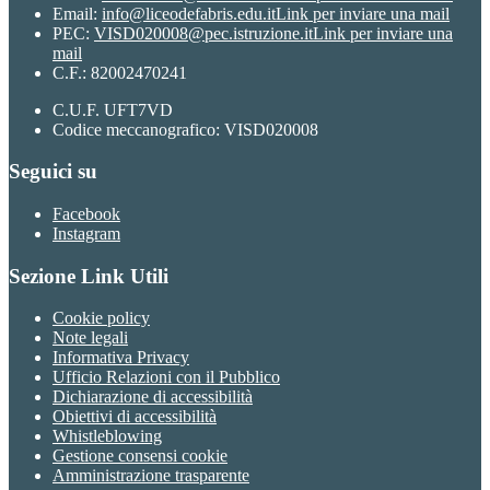
Email:
info@liceodefabris.edu.it
Link per inviare una mail
PEC:
VISD020008@pec.istruzione.it
Link per inviare una
mail
C.F.: 82002470241
C.U.F. UFT7VD
Codice meccanografico: VISD020008
Seguici su
Facebook
Instagram
Sezione Link Utili
Cookie policy
Note legali
Informativa Privacy
Ufficio Relazioni con il Pubblico
Dichiarazione di accessibilità
Obiettivi di accessibilità
Whistleblowing
Gestione consensi cookie
Amministrazione trasparente