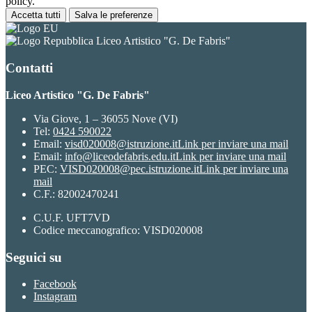
policy.
Accetta tutti
Salva le preferenze
Liceo Artistico "G. De Fabris"
Contatti
Liceo Artistico "G. De Fabris"
Via Giove, 1 – 36055 Nove (VI)
Tel:
0424 590022
Email:
visd020008@istruzione.it
Link per inviare una mail
Email:
info@liceodefabris.edu.it
Link per inviare una mail
PEC:
VISD020008@pec.istruzione.it
Link per inviare una
mail
C.F.: 82002470241
C.U.F. UFT7VD
Codice meccanografico: VISD020008
Seguici su
Facebook
Instagram