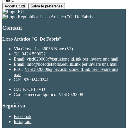
policy.
Accetta tutti
Salva le preferenze
Liceo Artistico "G. De Fabris"
Contatti
Liceo Artistico "G. De Fabris"
Via Giove, 1 – 36055 Nove (VI)
Tel:
0424 590022
Email:
visd020008@istruzione.it
Link per inviare una mail
Email:
info@liceodefabris.edu.it
Link per inviare una mail
PEC:
VISD020008@pec.istruzione.it
Link per inviare una
mail
C.F.: 82002470241
C.U.F. UFT7VD
Codice meccanografico: VISD020008
Seguici su
Facebook
Instagram