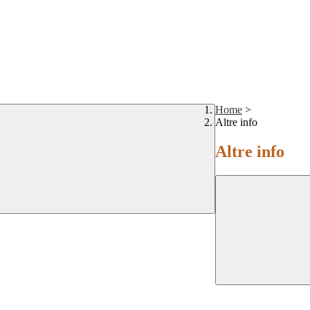
Home
>
Altre info
Altre info