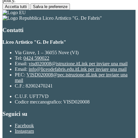
policy.
Accetta tutti
Salva le preferenze
Liceo Artistico "G. De Fabris"
Contatti
Liceo Artistico "G. De Fabris"
Via Giove, 1 – 36055 Nove (VI)
Tel:
0424 590022
Email:
visd020008@istruzione.it
Link per inviare una mail
Email:
info@liceodefabris.edu.it
Link per inviare una mail
PEC:
VISD020008@pec.istruzione.it
Link per inviare una
mail
C.F.: 82002470241
C.U.F. UFT7VD
Codice meccanografico: VISD020008
Seguici su
Facebook
Instagram