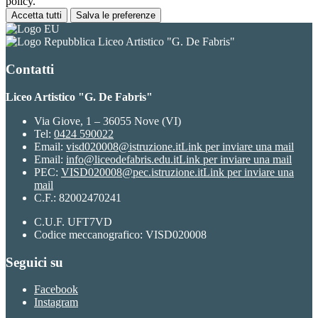
policy.
Accetta tutti
Salva le preferenze
Liceo Artistico "G. De Fabris"
Contatti
Liceo Artistico "G. De Fabris"
Via Giove, 1 – 36055 Nove (VI)
Tel:
0424 590022
Email:
visd020008@istruzione.it
Link per inviare una mail
Email:
info@liceodefabris.edu.it
Link per inviare una mail
PEC:
VISD020008@pec.istruzione.it
Link per inviare una
mail
C.F.: 82002470241
C.U.F. UFT7VD
Codice meccanografico: VISD020008
Seguici su
Facebook
Instagram