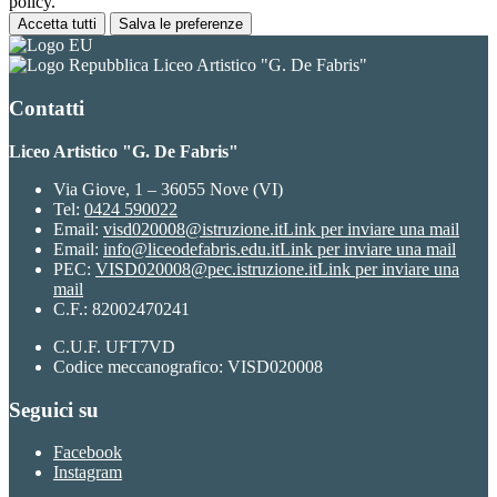
policy.
Accetta tutti
Salva le preferenze
Liceo Artistico "G. De Fabris"
Contatti
Liceo Artistico "G. De Fabris"
Via Giove, 1 – 36055 Nove (VI)
Tel:
0424 590022
Email:
visd020008@istruzione.it
Link per inviare una mail
Email:
info@liceodefabris.edu.it
Link per inviare una mail
PEC:
VISD020008@pec.istruzione.it
Link per inviare una
mail
C.F.: 82002470241
C.U.F. UFT7VD
Codice meccanografico: VISD020008
Seguici su
Facebook
Instagram