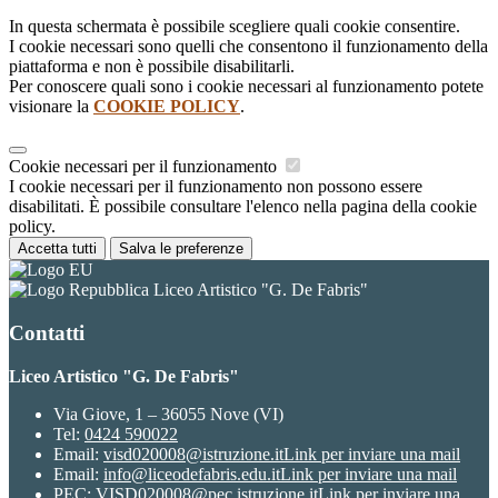
In questa schermata è possibile scegliere quali cookie consentire.
I cookie necessari sono quelli che consentono il funzionamento della
piattaforma e non è possibile disabilitarli.
Per conoscere quali sono i cookie necessari al funzionamento potete
visionare la
COOKIE POLICY
.
Cookie necessari per il funzionamento
I cookie necessari per il funzionamento non possono essere
disabilitati. È possibile consultare l'elenco nella pagina della cookie
policy.
Accetta tutti
Salva le preferenze
Liceo Artistico "G. De Fabris"
Contatti
Liceo Artistico "G. De Fabris"
Via Giove, 1 – 36055 Nove (VI)
Tel:
0424 590022
Email:
visd020008@istruzione.it
Link per inviare una mail
Email:
info@liceodefabris.edu.it
Link per inviare una mail
PEC:
VISD020008@pec.istruzione.it
Link per inviare una