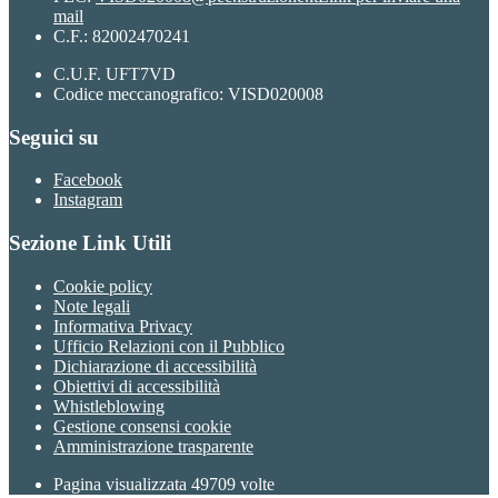
mail
C.F.: 82002470241
C.U.F. UFT7VD
Codice meccanografico: VISD020008
Seguici su
Facebook
Instagram
Sezione Link Utili
Cookie policy
Note legali
Informativa Privacy
Ufficio Relazioni con il Pubblico
Dichiarazione di accessibilità
Obiettivi di accessibilità
Whistleblowing
Gestione consensi cookie
Amministrazione trasparente
Pagina visualizzata
49709
volte