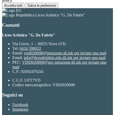
policy.
Accetta tutti
Salva le preferenze
Liceo Artistico "G. De Fabris"
Contatti
Liceo Artistico "G. De Fabris"
Via Giove, 1 – 36055 Nove (VI)
Tel:
0424 590022
Email:
visd020008@istruzione.it
Link per inviare una mail
Email:
info@liceodefabris.edu.it
Link per inviare una mail
PEC:
VISD020008@pec.istruzione.it
Link per inviare una
mail
C.F.: 82002470241
C.U.F. UFT7VD
Codice meccanografico: VISD020008
Seguici su
Facebook
Instagram