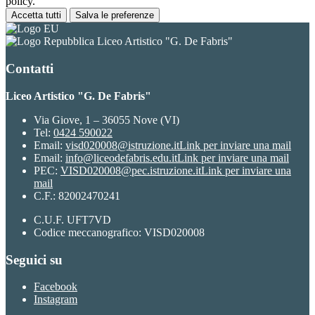
policy.
Accetta tutti
Salva le preferenze
Liceo Artistico "G. De Fabris"
Contatti
Liceo Artistico "G. De Fabris"
Via Giove, 1 – 36055 Nove (VI)
Tel:
0424 590022
Email:
visd020008@istruzione.it
Link per inviare una mail
Email:
info@liceodefabris.edu.it
Link per inviare una mail
PEC:
VISD020008@pec.istruzione.it
Link per inviare una
mail
C.F.: 82002470241
C.U.F. UFT7VD
Codice meccanografico: VISD020008
Seguici su
Facebook
Instagram