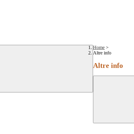
Home
>
Altre info
Altre info