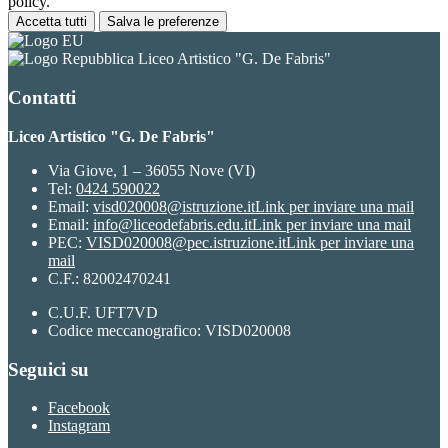
policy.
Accetta tutti
Salva le preferenze
Liceo Artistico "G. De Fabris"
Contatti
Liceo Artistico "G. De Fabris"
Via Giove, 1 – 36055 Nove (VI)
Tel:
0424 590022
Email:
visd020008@istruzione.it
Link per inviare una mail
Email:
info@liceodefabris.edu.it
Link per inviare una mail
PEC:
VISD020008@pec.istruzione.it
Link per inviare una
mail
C.F.: 82002470241
C.U.F. UFT7VD
Codice meccanografico: VISD020008
Seguici su
Facebook
Instagram